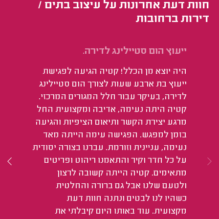
חוות דעת אחרונות על עיצוב בתים /
דירות ברחובות
ייעוץ הום סטיילינג לדירה.
עי
היה יוצא מן הכלל! קטיה הגיעה לפגישת
אנ
ייעוץ בת ארבע שעות לצורך הום סטיילינג
ומ
לדירה, בעיקר עבור חלל המגורים המרכזי.
הי
קטיה היתה נעימה, אדיבה ומקצועית החל
יש
מרגע יצירת הקשר ותיאום הציפיות והגיעה
בזמן למפגש. הפגישה עימה הייתה מאד
נעימה, עניינית וזורמת. עברנו בצורה יסודית
על כל חדר וקיר והתאמנו ריהוט ופריטים
מתאימים. קטיה הייתה קשובה לרצון
ולטעם שלנו אבל גם ברורה והחלטית
כשהיו לנו לבטים ונתנה חוות דעת
מקצועית. עוד באותו היום קיבלתי את