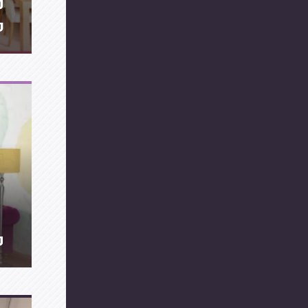
מ
ס
מ