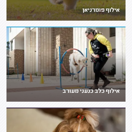
אילוף פומרניאן
אילוף כלב כנעני מעורב