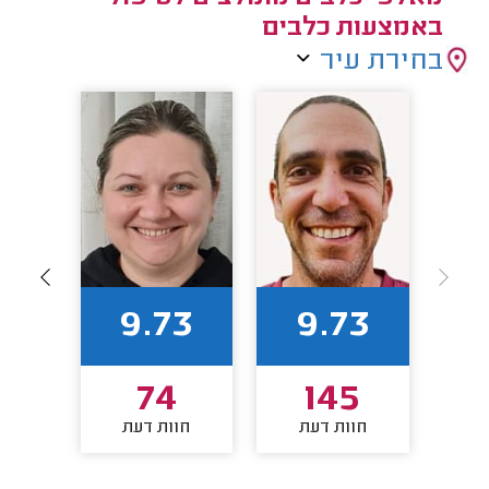
באמצעות כלבים
בחירת עיר
1
9.73
9.73
4
74
145
חוות דעת
חוות דעת
חו