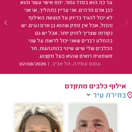
עד כה הוא בסדר גמור. יחס אישי עשר והוא
הו
כבן אדם מדהים. אני עדיין בתהליך, אז אני
אנ
לא יכול להגיד בדיוק על תוצאת האילוף
לה
והכול, אבל אין ספק שהוא בן אדם נעים. יש
תמ
נקודות שצריך לחזק יותר, אבל יש גם
אי
בהחלט דברים שאני יכול לראות על שני
א
הכלבים שלי שיש שינוי בהתנהגות. חד
משמעית רואים שהוא בעל מקצוע.
עמוס עמירה, תל אביב.
|
02/08/2026
אילוף כלבים מתקדם
בחירת עיר