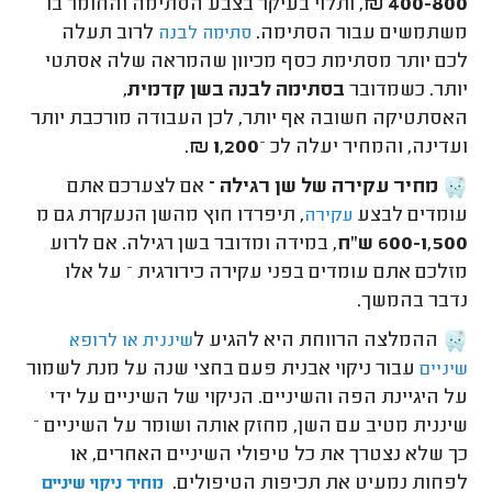
400-800 ₪
, ותלוי בעיקר בצבע הסתימה והחומר בו
משתמשים עבור הסתימה.
לרוב תעלה
סתימה לבנה
לכם יותר מסתימת כסף מכיוון שהמראה שלה אסתטי
יותר. כשמדובר
בסתימה לבנה בשן קדמית
,
האסתטיקה חשובה אף יותר, לכן העבודה מורכבת יותר
ועדינה, והמחיר יעלה לכ –
1,200 ₪
.
מחיר עקירה של שן רגילה –
אם לצערכם אתם
עומדים לבצע
, תיפרדו חוץ מהשן הנעקרת גם מ
עקירה
600-1,500 ש"ח
, במידה ומדובר בשן רגילה. אם לרוע
מזלכם אתם עומדים בפני עקירה כירורגית – על אלו
נדבר בהמשך.
ההמלצה הרווחת היא להגיע ל
שיננית או לרופא
עבור ניקוי אבנית פעם בחצי שנה על מנת לשמור
שיניים
על היגיינת הפה והשיניים. הניקוי של השיניים על ידי
שיננית מטיב עם השן, מחזק אותה ושומר על השיניים –
כך שלא נצטרך את כל טיפולי השיניים האחרים, או
לפחות נמעיט את תכיפות הטיפולים.
מחיר ניקוי שיניים