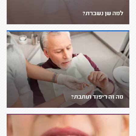
למה שן נשברת?
מה זה ריפוד תותבת?