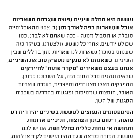
עששת היא מחלת שיניים נפוצה שנגרמת משאריות
אוכל שנשארות בפה לאורך זמן
(כ-90% מהאוכלוסייה
סובלת או תסבול ממנה - ככה שאתם לא לבד). כמו
שכולנו יודעים, אחרי כל נשנוש (ולצערנו, בעיקר כזה
שעמוס בסוכר) נשארות לנו שאריות מזון בחללים שבין
השיניים.
כשאנחנו לא מנקים מספיק טוב את השיניים,
אנחנו בעצם משאירים "מקרר פתוח" לחיידקים
שבאים ונהנים מכל הטוב הזה, על חשבוננו כמובן.
החיידקים האלו מצטברים ומייצרים, בעזרת שאריות
האוכל, חומצות שממיסות ופוגעות בהדרגה בשכבות
המגנות של השן.
הסימפטומים הנפוצים לעששת בשיניים יהיו ריח רע
מהפה, דימום בזמן הצחצוח, חניכיים אדומות
ותחושת אי נוחות כללית בחלל הפה
. אם יש לכם
עששת חמורה כנראה שגם תהיו רגישים לקור או לחום,