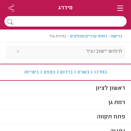
מידרג
בריאות
>
רופאי שיניים מומלצים
>
בחירת עיר
ב
מרכז
|
ב
שרון
|
ב
דרום
|
ב
צפון
|
ב
קריות
ראשון לציון
רמת גן
פתח תקווה