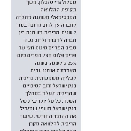
מסלול גרייס/בלון. משך
תקופת ההלוואה
המכסימאלי משתנה מחברה
לחברה אך לרוב מדובר בעד
7 שנים. הריבית משתנה בין
חברה לחברה ולרוב נעה
סביב הפריים מינוס חצי עד
פרים פלוס חצי. הפרים כיום
6.25% לשנה. בשנה
האחרונה אנחנו עדים
לעלייה משמעותית בריבית
בנק ישראל ורוב הסיכויים
שהריבית תעלה במהלך
השנה. כל עליית ריבית של
בנק ישראל משפיע ומגדיל
את ההחזר החודשי. שיעור
הריבית להלוואה מקרן