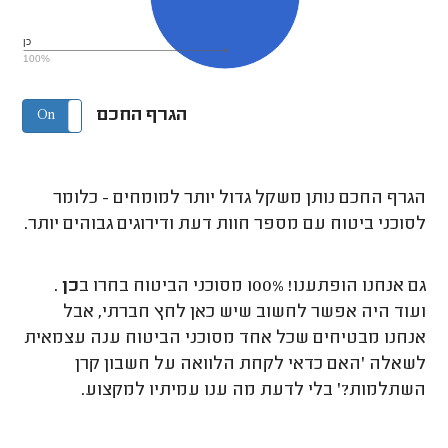
כן
100%
הגרף החכם
On
Off
הגרף החכם נותן משקל גדול יותר למומחים - כלומר
לסוכני ביטוח עם מספר חוות דעת ודירוגים גבוהים יותר.
גם אנחנו הופתענו! 100% מסוכני הביטוח בחרו ב
כן
.
ועוד היה אפשר לחשוב שיש כאן לחץ חברתי, אבל
אנחנו מבטיחים שכל אחד מסוכני הביטוח ענה עצמאית
לשאלה 'האם כדאי לקחת הלוואה על חשבון קרן
השתלמות?' בלי לדעת מה ענו עמיתיו למקצוע.