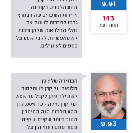
ניתן לקבל מול קרן
9.91
ההשתלמות. הקורונה
וירידות השערים שהיו במרץ
143
גרמו לחברות לשנות את
חוות דעת
נהלי ההלוואות שלהן ורבות
לא מאפשרות לקבל 80% על
כספים לא נזילים.
הבחירה שלי:
כן
הלוואה על קרן השתלמות
לא נזילה ניתן לקבל עד 50%,
ועל קרן נזילה - עד 80%. קרן
ההשתלמות הנה החיסכון
הטוב ביותר שקיים: 1. קיים
9.93
פטור ממס רווחי הון על