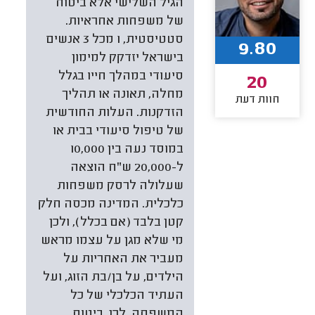
הגיל השלישי אלא ביטוח
של משפחות אחראיות.
סטטיסטית, 1 מכל 3 אנשים
9.80
בישראל יזדקק למימון
סיעודי במהלך חייו בגלל
20
מחלה, תאונה או תהליך
חוות דעת
הזדקנות. העלות החודשית
של טיפול סיעודי בבית או
במוסד נעה בין 10,000
ל-20,000 ש”ח הוצאה
שעלולה לרסק משפחות
כלכלית. המדינה מכסה חלק
קטן בלבד (אם בכלל), ולכן
מי שלא מגן על עצמו מראש
מעביר את האחריות על
הילדים, על בן/בת הזוג, ועל
העתיד הכלכלי של כל
המשפחה. לכן, ביטוח