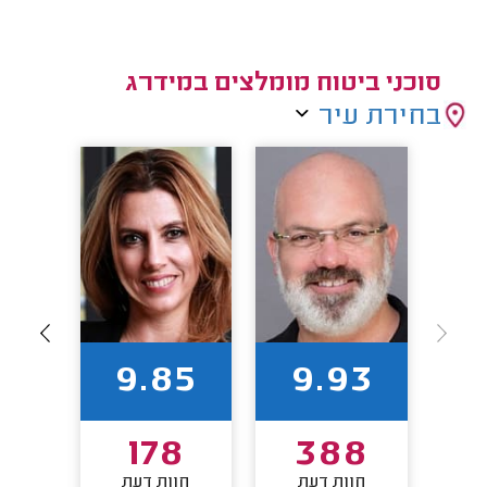
סוכני ביטוח מומלצים במידרג
בחירת עיר
3
9.85
9.93
6
178
388
חוות דעת
חוות דעת
חו