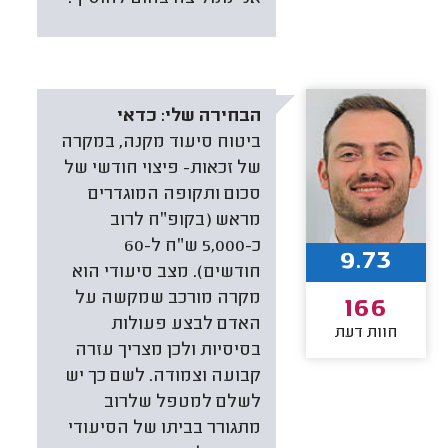
הבחירה שלי:
כדאי
ביטוח סיעוד מקנה, במקרה
של זכאות- פיצוי חודשי של
סכום ותקופה המוגדרים
מראש (בקופ״ח לרוב
כ-5,000 ש״ח ל-60
9.73
חודשים). מצב סיעודי הוא
מקרה מורכב שמקשה על
166
האדם לבצע פעולות
חוות דעת
בסיסיות ולכן מצריך עזרה
קבועה וצמודה. לשם כך יש
לשלם למטפל שלרוב
מתגורר בביתו של הסיעודי