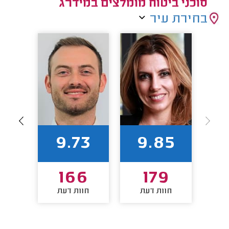
סוכני ביטוח מומלצים במידרג
בחירת עיר
93
9.73
9.85
1
166
179
חוות דעת
חוות דעת
חו