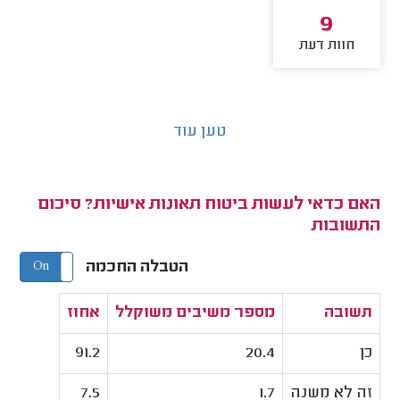
9
חוות דעת
טען עוד
האם כדאי לעשות ביטוח תאונות אישיות? סיכום
התשובות
הטבלה החכמה
On
Off
תשובה
מספר משיבים משוקלל
אחוז
כן
20.4
91.2
זה לא משנה
1.7
7.5