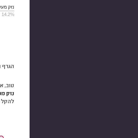
נזק מעל 10,000 ש
14.2%
הגרף ה
טוב, א
נזק מעל 000
להקל ע