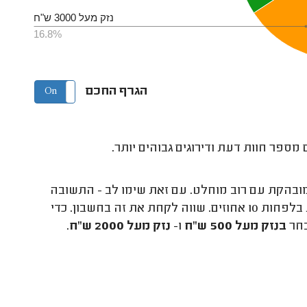
נזק מעל 3000 ש"ח
16.8%
הגרף החכם
On
Off
מספר חוות דעת ודירוגים גבוהים יותר.
מובהקת עם רוב מוחלט. עם זאת שימו לב - התשובה
קיבלה 34.8% ומובילה על כל התשובות האחרות בלפחות 10 אחוזים. שווה לקחת את זה בחשבון. כדי
בחר
ב
נזק מעל 500 ש"ח
ו-
נזק מעל 2000 ש"ח
.