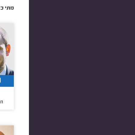
מתי כד
1
חו