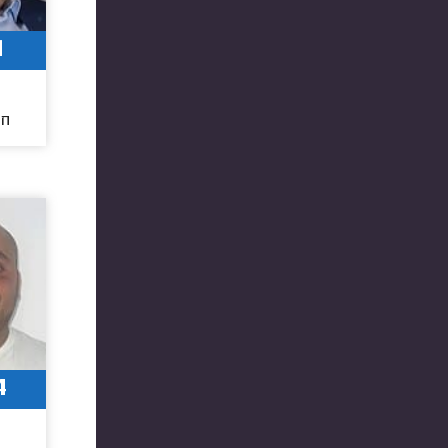
1
חו
4