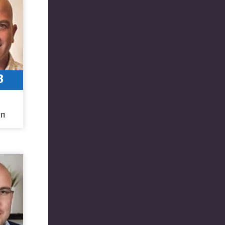
8
6
חו