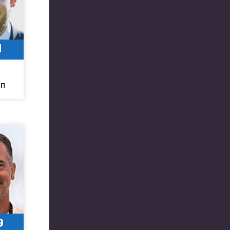
1
חו
9