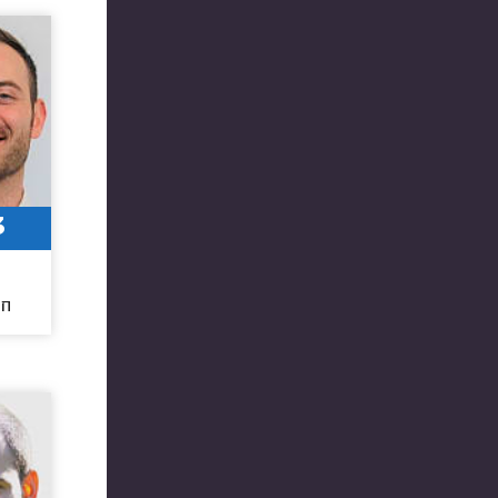
3
6
חו