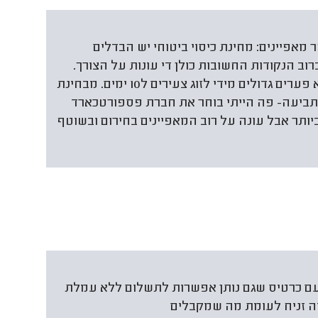
אפיינים: מחינת כיסוי ביטוחי יש הבדלים
וב הנקודות החשובות כולן די עונות על הצורך.
מבחינת המחיר- יש פערים במחירים אבל לא פערים גדולים מידי לזוג צעירים ל10 ימים. מבחינת
תביעה- פה הייתי בוחר את חברת פספורטכארד
יותר אבל עונה על רוב המאפיינים בחירום ובשוטף
ם כרטיס שגם נותן אפשרות לתשלום ללא עמלת
זה זניח לעומת מה שמקבלים