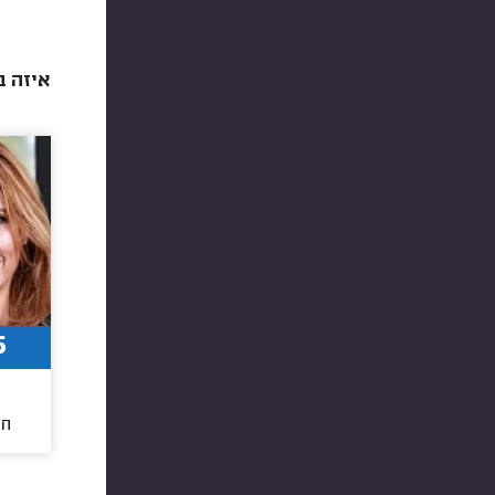
איזה ב
5
חו