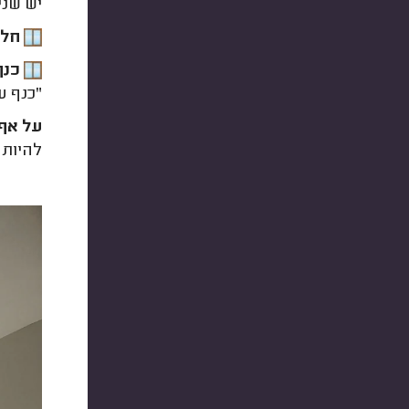
יש שני
חלו
כנף
"כנף ע
על אף 
להיות 