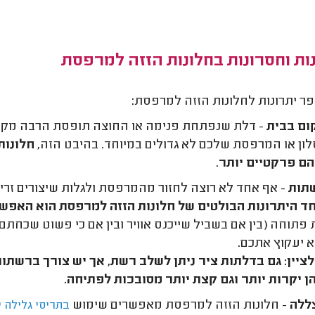
ות וחסרונות בחלונות הזזה למרפסת
ר יתרונות לחלונות הזזה למרפסת:
ום
בבית
- דלת שנפתחת פנימה או החוצה תופסת הרבה מקום 
ון או המרפסת שלכם לא גדולים במיוחד. בהיבט הזה,
חלונות
ם פרקטיים יותר
.
תות
- אף אחד לא רוצה לחזור מהמרפסת ולגלות שיצורים זרים 
ד היתרונות הבולטים של חלונות הזזה למרפסת הוא האפש
פתוחה (בין אם בשביל שייכנס אוויר ובין אם כי פשוט שכחתם
 יעקוץ אתכם.
ציין: גם בדלתות ציר ניתן לשלב רשת, אך יש צורך ברשת
הן יקרות יותר וגם קצת יותר מסובכות לפתיחה.
ללה
- חלונות הזזה למרפסת מאפשרים שימוש
בתריסי גלילה י