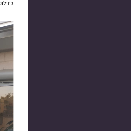
בווילו