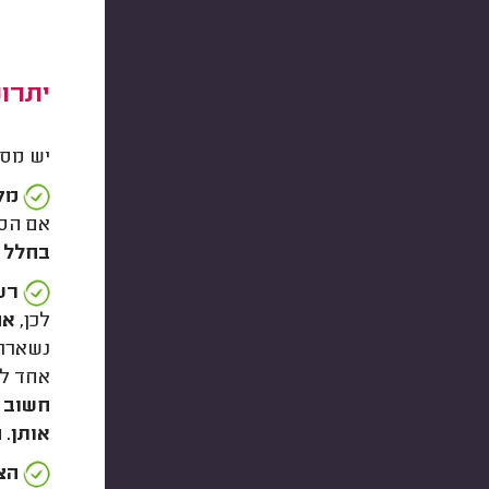
יתרונ
יש מספ
מק
אם הסל
בחלל ה
רש
לכן,
אח
נשארת 
אחד לא
חשוב ל
אותן. 
הצ