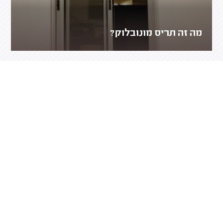
מה זה תריס מונובלוק?