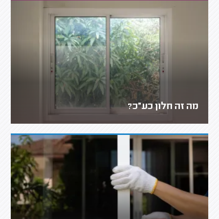
מה זה חלון כע״כ?