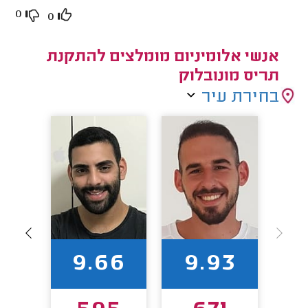
0
0
אנשי אלומיניום מומלצים להתקנת
תריס מונובלוק
בחירת עיר
7
9.66
9.93