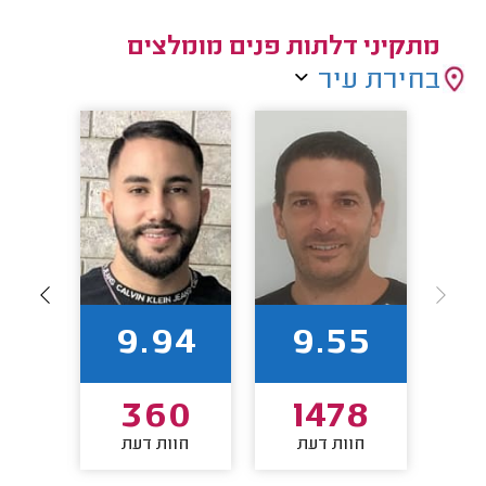
מתקיני דלתות פנים מומלצים
בחירת עיר
9
9.94
9.55
2
360
1478
חוות דעת
חוות דעת
חו