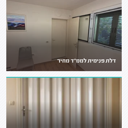
דלת פנימית לממ"ד מחיר