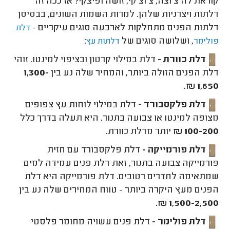
קוראת לה צ'וצה, צ'וצ'קי, זושה ופיצקי? אז ככה זה
דלתות ויצרניות שלהן. למרות השמות השונים, בבסיסן
דלתות הפנים מתחלקות לארבעה סוגים עיקריים -
דלת
, ושלושה סוגים של
:
פולימר
דלתות עץ
דלת כוורת -
דלת במילוי קרטון ובציפוי למינטו. זוהי
דלת הפנים הזולה ביותר, והמחיר שלה נע בין
1,300-
1,650 ₪.
דלת פלקסבורד -
דלת במילוי לוחות עץ צפופים
מצופה למינטו או צבועה בתנור. היא תעלה בדרך כלל
100-200 ₪
יותר מדלת כוורת.
דלת פורמייקה -
דלת פלקסבורד עם חזית
פורמייקה צבועה בתנור, זאת דלת פנים עמידה למים
שמתאימה לחדרים רטובים. דלת פורמייקה היא דלת
הפנים מעץ היקרה ביותר - טווח המחירים שלה נע בין
1,500-2,500 ₪.
דלת פולימר -
דלת פנים עשויה מחומר פלסטי