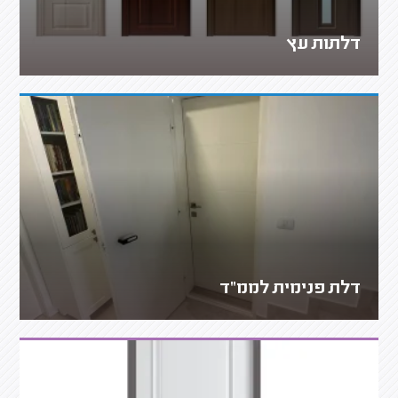
דלתות עץ
דלת פנימית לממ"ד