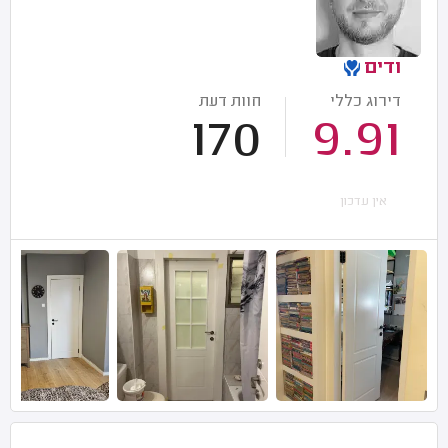
ודים
דירוג כללי
חוות דעת
170
9.91
אין עדכון