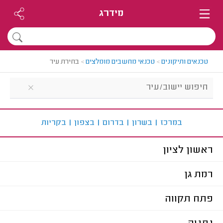
מידרג
טכנאים ותיקונים
>
טכנאי מחשבים מומלצים
>
בחירת עיר
ב
מרכז
|
ב
שרון
|
ב
דרום
|
ב
צפון
|
ב
קריות
ראשון לציון
רמת גן
פתח תקווה