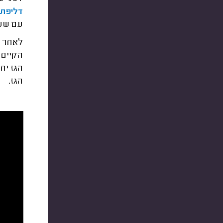
דליפת 
עם שעו
לאחר ש
הקיים 
הגז יח
הגז.