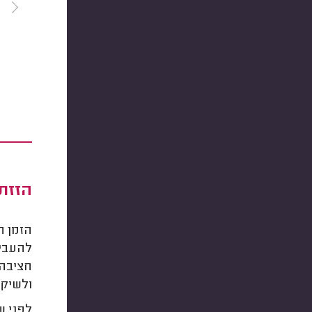
הזזת 
הזמן ה
להעביר
חציבה 
ולשיקו
לפני ש