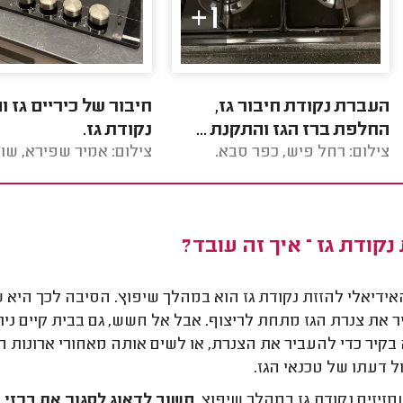
1+
העברת נקודת חיבור גז,
חיבור של כיריים גז ו
החלפת ברז הגז והתקנת ...
נקודת גז.
צילום: רחל פיש, כפר סבא.
צילום: אמיר שפירא, שו
נקודת גז – איך זה עובד?
אידיאלי להזזת נקודת גז הוא במהלך שיפוץ. הסיבה לכך היא 
 את צנרת הגז מתחת לריצוף. אבל אל חשש, גם בבית קיים ניתן
בקיר כדי להעביר את הצנרת, או לשים אותה מאחורי ארונות 
ל דעתו של טכנאי הגז.
מזיזים נקודת גז במהלך שיפוץ,
חשוב לדאוג לסגור את ברזי 