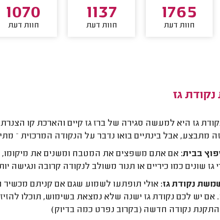
1070
1137
1765
חוות דעת
חוות דעת
חוות דעת
נקודת גז
קודת גז היא למעשה סגירה של ברז גז קיים והארכת קו הצנרת 
זה מתבצע, אבל בינתיים בואו נדבר על הנקודה המרכזית – מת
וץ בבית
: אם אתם משפצים את המטבח ומשנים את מיקומו, תצ
גז שונים כמו כיריים או תנור משולב לנקודה קרובה ונגישה יות
שת נקודת גז:
אולי תופתעו לשמוע שגם אם קניתם מכשיר 
אם יש לכם נקודת גז ישנה שלא נמצאת בשימוש, תוכלו להזיז א
התקנת נקודה חדשה (בקרוב נפרט כמה בדיוק)