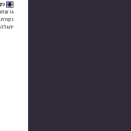
נקו
גז שמג
נקודת 
יתגלה 