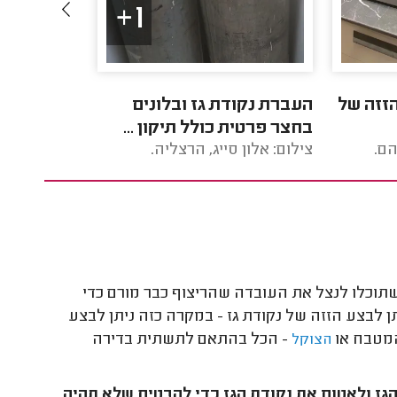
1+
הזזה של
העברת נקודת גז ובלונים
הזזת נקודת
בחצר פרטית כולל תיקון ...
במטבח.
הם.
צילום: אלון סייג, הרצליה.
צילום: בעיל
שתוכלו לנצל את העובדה שהריצוף כבר מורם כדי
 לבצע הזזה של נקודת גז - במקרה כזה ניתן לבצע
המטבח או
- הכל בהתאם לתשתית בדירה
הצוקל
הגז ולאטום את נקודת הגז כדי להבטיח שלא תהיה