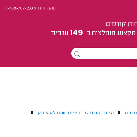
מוקד מידרג:
1-700-707-233
ות קודמים
149
מקצוע
מומלצים
ב-
ענפים
דת גז
הזזת נקודת גז – טיפים שהם לא צחוק
■
■