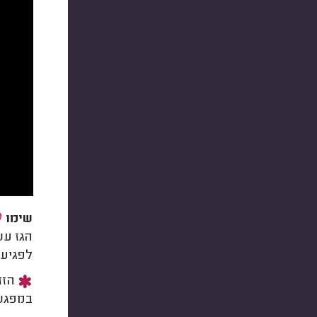
שימו
הגז עש
לפגיעה
הזזת
במפגש