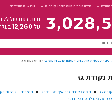
 אזורים
מידע נוסף בנושא הזזת נקודת גז
טכנאי גז מומלצים
3,028,5
חוות דעת של לקוח
12,260
על
בעלי 
ונים
>
טכנאי גז מומלצים
>
מאמרים על תיקוני גז
>
הזזת נקודת גז
 נקודת גז
ודת גז
הזזת נקודת גז – איך זה עובד?
מחירים של הזזת נקו
■
■
ז מומלצים להזזת נקודת גז