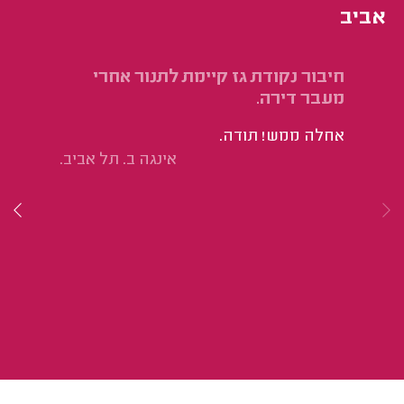
אביב
חיבור נקודת גז קיימת לתנור אחרי
חי
מעבר דירה.
הי
אחלה ממש! תודה.
אינגה ב. תל אביב.