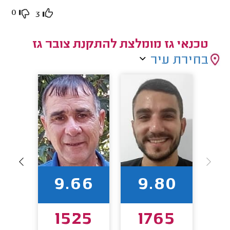
0
3
טכנאי גז מומלצת להתקנת צובר גז
בחירת עיר
88
9.66
9.80
96
1525
1765