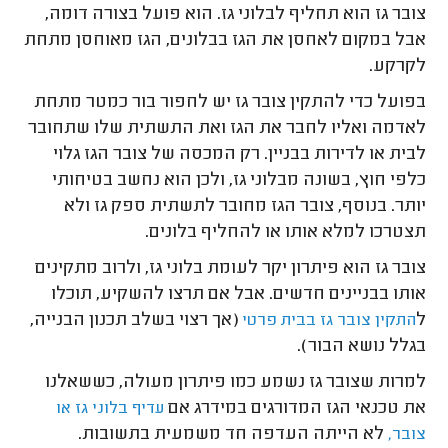
צובר גז הוא תחליף לבלוני גז. הוא פועל בצורה דומה,
אבל במקום לאחסן את הגז בבלונים, הגז מאוחסן מתחת
לקרקע.
בפועל כדי להתקין צובר גז יש לחפור בור כמטר מתחת
לאדמה ואליו לחבר את הגז ואת התשתית שלו שתחובר
לבית או לדירות בבניין. רק המכסה של צובר הגז גלוי
כלפי חוץ, בשונה מבלוני גז, ולכן הוא נחשב בטיחותי
יותר. בנוסף, צובר הגז מחובר לתשתית ספק גז ולא
תצטרכו למלא אותו או להחליף בלונים.
צובר גז הוא פיתרון יקר לעומת בלוני גז, ולרוב מתקינים
אותו בבניינים חדשים. אבל אם תרצו להשקיע, תוכלו
ל
(אך רצוי בשלב תכנון הבנייה,
התקין צובר גז בבית פרטי
בגלל נושא הבור).
למרות שצובר גז נשמע כמו פיתרון מעולה, כששאלנו
את טכנאי הגז המדורגים במידרג אם
עדיף בלוני גז או
לא הייתה העדפה חד משמעית בתשובות.
צובר,