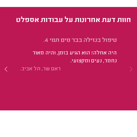
חוות דעת אחרונות על עבודות אספלט
טיפול בנזילה בבר מים תמי 4.
אי
עס
היה אחלה! הוא הגיע בזמן, והיה מאוד
למ
נחמד, נעים ומקצועי.
הו
ראם שר, תל אביב.
הצ
מס
לי