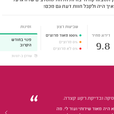
ן תמצאו קודחי בורות חלחול מומלצים שדורגו על
ך היה ולקבל חוות דעת גם מכם!
שביעות רצון
זמינות
דירוג מחיר
100%
מאוד מרוצים
פנוי בחודש
0%
מרוצים
9.8
הקרוב
0%
לא מרוצים
עודכן ב-31/07
עסקה ובדיקת רקע קצרה.
היה מאוד שירותי ועזר לי. מה