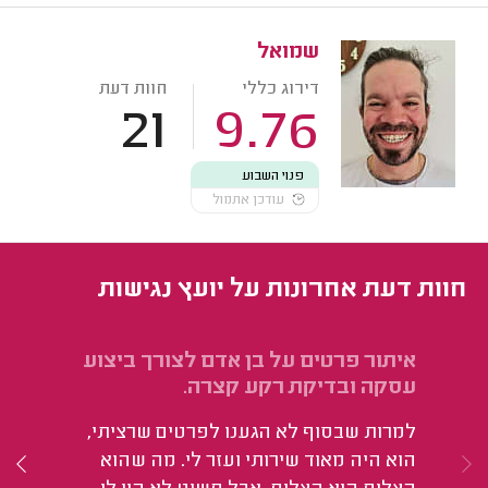
שמואל
דירוג כללי
חוות דעת
21
9.76
פנוי השבוע
עודכן אתמול
חוות דעת אחרונות על יועץ נגישות
איתור פרטים על בן אדם לצורך ביצוע
חק
עסקה ובדיקת רקע קצרה.
הי
למרות שבסוף לא הגענו לפרטים שרציתי,
הוא היה מאוד שירותי ועזר לי. מה שהוא