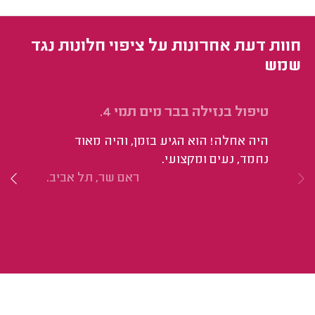
חוות דעת אחרונות על ציפוי חלונות נגד
שמש
טיפול בנזילה בבר מים תמי 4.
אי
עס
היה אחלה! הוא הגיע בזמן, והיה מאוד
למ
נחמד, נעים ומקצועי.
הו
ראם שר, תל אביב.
הצ
מס
לי