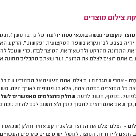
ת צילום מוצרים
מוצר מקצועי נעשה בתנאי סטודיו
(עוד על כך בהמשך), ובמ
יהיה בצבע לבן ונקרא בשפה המקצועית "פקשוט". הרקע האח
את התמונה מהרקע ולהשאיר את המוצר לבדו, כדי שנוכל להדב
בו אתם רוצים לצלם את המוצר, ועד שאתם מקבלים תמונה א
ות -
אחרי שסגרתם עם צלם, אתם מגיעים אל הסטודיו עם כלל
את כל המוצרים במסה אחת, אלא בטפטופים לאורך היום, סשן 
פועל. בנוסף, חשוב לדעת
שחלק מהצלמים מאפשרים לשלוח
, כך שאם אתם רוצים לחסוך בזמן ולא חשוב לכם להיות נוכחים
ום -
הצלם יצלם את המוצר על גבי רקע אחיד וחלק (שכאמור ל
, בהתאם לייחודיות המוצר. למשל, יש מוצרים שקופים העשויים