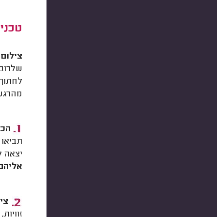
טכניק
צילום 
שלרוב 
לחתוך 
מהרגע 
הכנ
תביאו 
יצאה ל
אליהם
ציל
זוויות