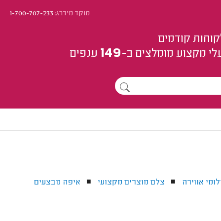
מוקד מידרג:
1-700-707-233
קוחות קודמים
149
לי מקצוע
מומלצים
ב-
ענפים
לומי אווירה
צלם מוצרים מקצועי
איפה מבצעים
■
■