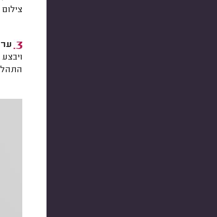
צילום 
עריכ
ויבצע 
התהליך