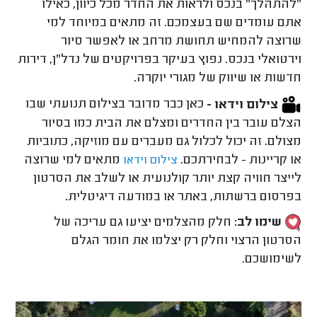
"להתהלך" בנכס ולראות את החדר מכל כיוון, כאילו
אתם עומדים שם בעצמכם. זה מתאים במיוחד למי
שרוצה להמחיש תחושת מרחב או לאפשר סיור
וירטואלי בנכס. נפוץ בעיקר בפרויקטים של נדל"ן, דירות
חדשות או שיווק של מגורי יוקרה.
צילום וידאו -
כאן כבר מדובר בצילום תנועתי שבו
הצלם עובר בין החדרים ומצלם את הבית כמו בסיור
מצולם. זה יכול לכלול גם מעברים עם מוזיקה, כתוביות
או קריינות - לבחירתכם.
מתאים למי שרוצה
צילום וידאו
לייצר חוויה קצת יותר קולנועית או לשלב את הסרטון
בפרסום ברשתות, באתר או במודעה דיגיטלית.
שימו לב:
חלק מהצלמים יציעו גם עריכה של
הסרטון הרצוי וחלק רק יצלמו את חומר הגלם
לשימושכם.