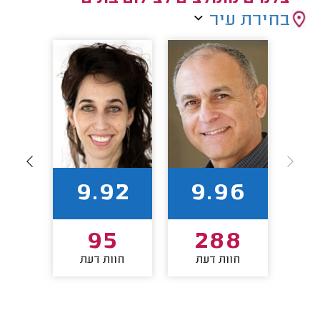
בחירת עיר
83
9.92
9.96
9
95
288
חוות דעת
חוות דעת
חו