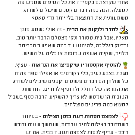
אחרי שקראתם בקפידה את כל הטיפים שממש פה
למעלה, הנה כמה דברים קטנים שיכולים לשדרג
משמעותית את התוצאה בלי יותר מדי מאמץ:
לסדר ולנקות את הבית -
זה אולי נשמע מובן
מאליו, אבל בית מסודר ונקי מצטלם הרבה יותר טוב.
ובדיוק בגלל זה, להימנע עד כמה שאפשר מכביסה
תלויה, שקיות אשפה עמוסות או כלים על השיש.
להוסיף אקססוריז שיקפיצו את הנראות -
עציץ,
מגבת בצבע נעים, כלי דקורטיבי או אפילו ספר פתוח
על שולחן הם דברים פשוטים וקטנים שיכולים לשדרג
את המראה של החלל ולהוסיף לו חיים. החדשות
הטובות הן שממש לא צריך להשקיע הרבה כסף בשביל
למצוא כמה פריטים מוצלחים.
לצמצם הסחות דעת בזמן הצילום -
במיוחד
כשמדובר בצילום לתיק עבודות, שנמשך שעות ודורש
ריכוז - עדיף לנסות לצמצם תנועה בבית. אם יש