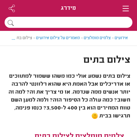
מידרג
...
אירועים
>
צלמים מומלצים
>
מאמרים על צילום אירועים
>
צילום בתים
צילום בתים
צילום בתים נשמע אולי כמו משהו ששמור למתווכים
או אדריכלים אבל האמת היא שהוא רלוונטי להרבה
יותר אנשים ממה שנדמה. אז מי צריך את זה? למה זה
חשוב? כמה עולה כל הסיפור הזה? ולמה למען השם
טווח המחירים הוא בין 400 ל-3,500? כנסו פנימה,
תרגישו בבית
צלמים מומלצים לצילום בתים