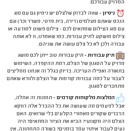
המדויק עבורכם:
ניסיון -
שווה לבדוק שלצלם יש ניסיון גם עם סוג
הנכס שאתם מצלמים (דירה, בית פרטי, משרד וכו') וגם
עם סוג הצילום שמתאים לכם - צילום פשוט למודעה או
צילום מושקע לתיק עבודות. כמו שאמרנו, זו לא אותה
עבודה ולכן לא כל צלם עושה את שניהם.
תיק עבודות -
תיק עבודות טוב ייתן לכם מושג
מדויק על הסגנון של הצלם, רמת ההקפדה, השימוש
בתאורה ואפילו העריכה. בדיוק בגלל זה אנחנו ממליצים
לעבור על כמה עבודות קודמות של הצלם ולוודא שאתם
מתחברים לסגנון.
המלצות מלקוחות קודמים -
תמונות זה אחלה,
אבל לפעמים מה שעושה את כל ההבדל אלה דווקא
הדברים שקורים מאחורי הקלעים בלי שרואים. האם
הצלם היה מקצועי? הביא את הציוד המתאים? היה
נעים לעבוד איתו? עמד בזמנים? בשורה התחתונה, אין