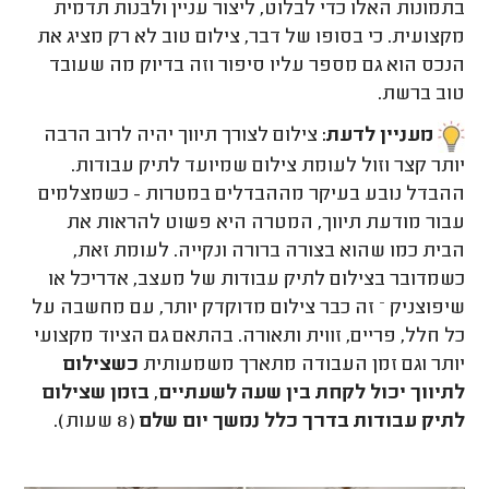
בתמונות האלו כדי לבלוט, ליצור עניין ולבנות תדמית
מקצועית. כי בסופו של דבר, צילום טוב לא רק מציג את
הנכס הוא גם מספר עליו סיפור וזה בדיוק מה שעובד
טוב ברשת.
מעניין לדעת:
צילום לצורך תיווך יהיה לרוב הרבה
יותר קצר וזול לעומת צילום שמיועד לתיק עבודות.
ההבדל נובע בעיקר מההבדלים במטרות - כשמצלמים
עבור מודעת תיווך, המטרה היא פשוט להראות את
הבית כמו שהוא בצורה ברורה ונקייה. לעומת זאת,
כשמדובר בצילום לתיק עבודות של מעצב, אדריכל או
שיפוצניק – זה כבר צילום מדוקדק יותר, עם מחשבה על
כל חלל, פריים, זווית ותאורה. בהתאם גם הציוד מקצועי
יותר וגם זמן העבודה מתארך משמעותית
כשצילום
לתיווך יכול לקחת בין שעה לשעתיים, בזמן שצילום
לתיק עבודות בדרך כלל נמשך יום שלם
(8 שעות).