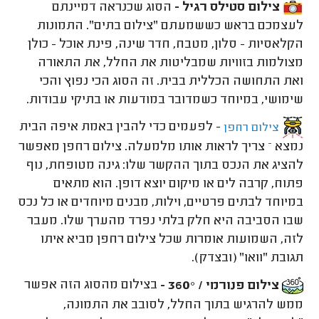
צילום סטילס רגיל -
הסוג שכנראה דמיינתם
לעצמכם בראש כששמעתם "צילום בתים". התמונות
הקלאסיות - סלון, מטבח, חדר שינה, פינת אוכל - כולן
מצולמות בזוויות שמבליטות את החלל, את התאורה
ואת התחושה הכללית בבית. זה הסוג הכי נפוץ והכי
שימושי, במיוחד כשמדובר במודעות או בתיקי עבודות.
- לפעמים כדי להבין באמת איפה הבית
צילום רחפן
נמצא – צריך לראות אותו מלמעלה. צילום רחפן מאפשר
להציג את הנכס בתוך ההקשר שלו: גינה מטופחת, נוף
פתוח, קרבה לים או מיקום יוצא דופן. הוא מתאים
במיוחד לבתים פרטיים, וילות, מבנים מיוחדים או כל נכס
שבו הסביבה היא חלק בלתי נפרד מהערך שלו. מעבר
לזה, השמועות אומרות שכל צילום רחפן מביא איתו
תגובת "וואו" (ובצדק).
צילום פנורמי / 360° -
בצילום מהסוג הזה אפשר
ממש להרגיש בתוך החלל, לסובב את התמונה,