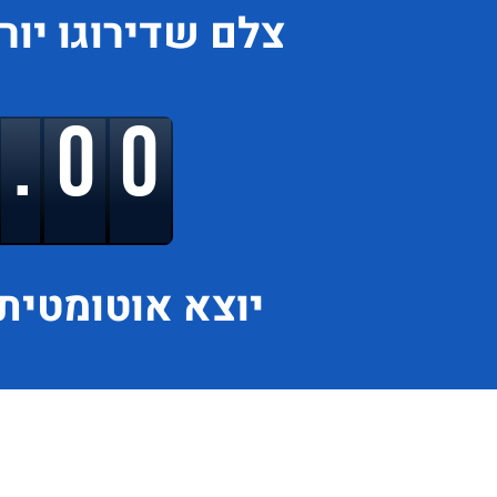
צלם
שדירוגו
יור
9.00
יוצא
אוטומטית 