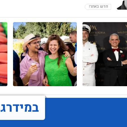
חדש באתר!
במידרג..