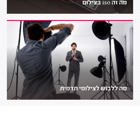
מה זה iso בצילום
מה ללבוש לצילומי תדמית