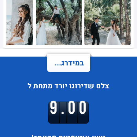
במידרג...
צלם
שדירוגו
יורד
מתחת ל
9.00