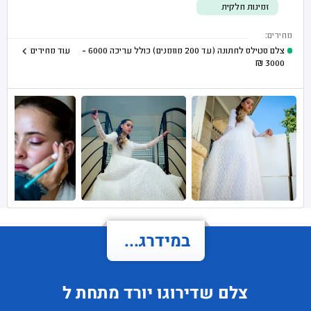
זמינות חלקית
מחירים:
צלם סטילס לחתונה (עד 200 מוזמנים) כולל עריכה
6000 -
עוד מחירים
₪
3000
במידרג...
צלם
שדירוגו
יורד
מתחת ל