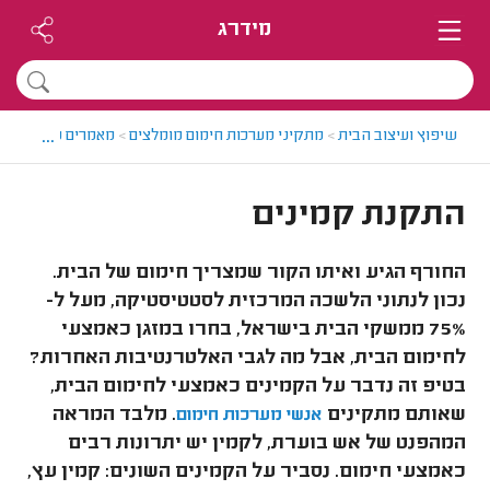
מידרג
...
שיפוץ ועיצוב הבית
>
מתקיני מערכות חימום מומלצים
>
מאמרים על התקנות
התקנת קמינים
החורף הגיע ואיתו הקור שמצריך חימום של הבית.
נכון לנתוני הלשכה המרכזית לסטטיסטיקה, מעל ל-
75% ממשקי הבית בישראל, בחרו במזגן כאמצעי
לחימום הבית, אבל מה לגבי האלטרנטיבות האחרות?
בטיפ זה נדבר על הקמינים כאמצעי לחימום הבית,
שאותם מתקינים
. מלבד המראה
אנשי מערכות חימום
המהפנט של אש בוערת, לקמין יש יתרונות רבים
כאמצעי חימום. נסביר על הקמינים השונים: קמין עץ,