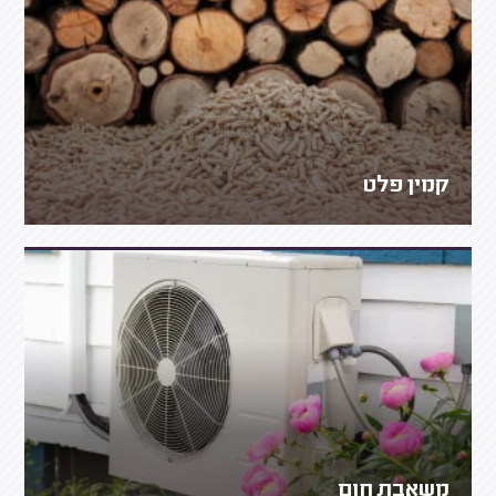
קמין פלט
משאבת חום