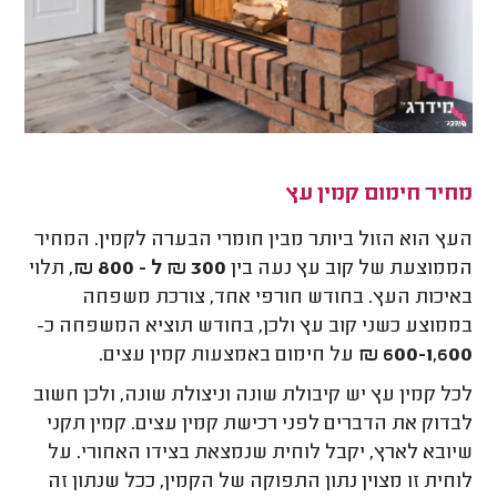
מחיר חימום קמין עץ
העץ הוא הזול ביותר מבין חומרי הבערה לקמין. המחיר
הממוצעת של קוב עץ נעה בין
300 ₪ ל - 800 ₪
, תלוי
באיכות העץ. בחודש חורפי אחד, צורכת משפחה
בממוצע כשני קוב עץ ולכן, בחודש תוציא המשפחה כ-
600-1,600 ₪
על חימום באמצעות קמין עצים.
לכל קמין עץ יש קיבולת שונה וניצולת שונה, ולכן חשוב
לבדוק את הדברים לפני רכישת קמין עצים. קמין תקני
שיובא לארץ, יקבל לוחית שנמצאת בצידו האחורי. על
לוחית זו מצוין נתון התפוקה של הקמין, ככל שנתון זה