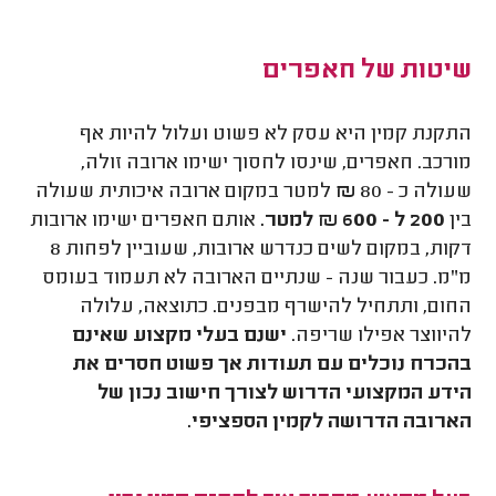
שיטות של חאפרים
התקנת קמין היא עסק לא פשוט ועלול להיות אף
מורכב. חאפרים, שינסו לחסוך ישימו ארובה זולה,
שעולה כ - 80
₪
למטר במקום ארובה איכותית שעולה
בין
200 ל - 600 ₪ למטר.
אותם חאפרים ישימו ארובות
דקות, במקום לשים כנדרש ארובות, שעוביין לפחות 8
מ"מ. כעבור שנה - שנתיים הארובה לא תעמוד בעומס
החום, ותתחיל להישרף מבפנים. כתוצאה, עלולה
להיווצר אפילו שריפה.
ישנם בעלי מקצוע שאינם
בהכרח נוכלים עם תעודות אך פשוט חסרים את
הידע המקצועי הדרוש לצורך חישוב נכון של
הארובה הדרושה לקמין הספציפי.