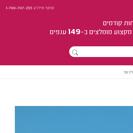
מוקד מידרג:
1-700-707-233
ות קודמים
149
מקצוע
מומלצים
ב-
ענפים
ן עץ