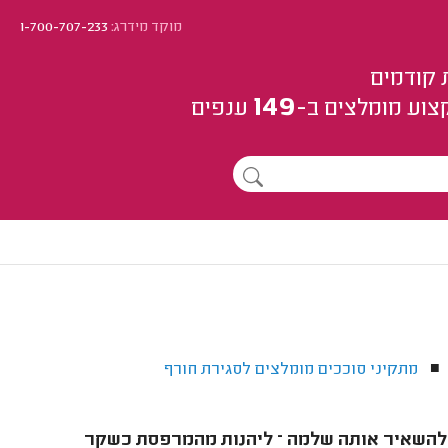
מוקד מידרג:
1-700-707-233
 קודמים
149
צוע
מומלצים
ב-
ענפים
מתקיני סוככים מומלצים לסגירת חורף
להשאיר אותה שלמה – ליהנות מהמרפסת כשקר