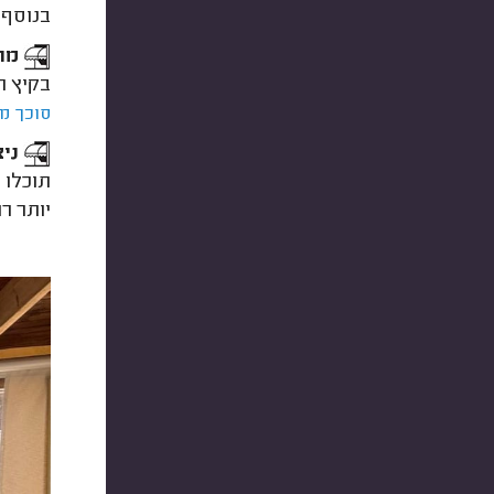
בנוסף,
מתא
בקיץ ת
סוכך מ
ניצ
תוכלו 
יותר ר