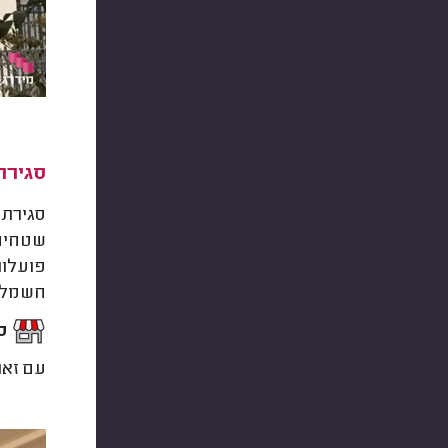
סגירת
סגירת 
פועלות
חשמלית
ס
עם זאת