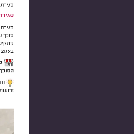
סגירת 
סגירת
סגירת 
סוכך ש
מתקיני
באמצע
ס
הסוכך.
חשו
זרועות