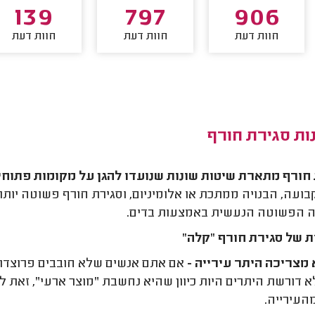
139
797
906
חוות דעת
חוות דעת
חוות דעת
ות סגירת חורף
חורף מתארת שיטות שונות שנועדו להגן על מקומות פתוחים
בועה, הבנויה ממתכת או אלומיניום, וסגירת חורף פשוטה יות
 הפשוטה הנעשית באמצעות בדים.
ת של סגירת חורף "קלה"
מצריכה היתר עירייה -
אם אתם אנשים שלא חובבים פרוצדור
א דורשת היתרים היות כיוון שהיא נחשבת "מוצר ארעי", זאת 
העירייה.