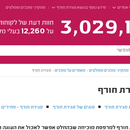
 אזורים
מידע נוסף בנושא סגירת חורף
מתקיני סוככים מומלצים
3,029,
חוות דעת של לקוחות
12,260
על
בעלי מק
מתקיני סוככים מומלצים
>
מאמרים על סוככים
>
סגירת חורף
רת חורף
 סגירת חורף
סוגים של סגירת חורף
סגירת חורף - מחירים
■
■
■
 חורף למרפסת מוכיחה שבהחלט אפשר לאכול את העוגה ו