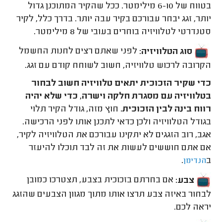
בטווח של 6-10 מילימטר. ככל שהקיר המתוכנן גדול
יותר, זגג יבחר עבורכם בקיר עבה יותר. בדרך כלל, לקיר
סטנדרטי לטלוויזיה בוחרים בעובי של 8 מילימטר.
סוג הטלוויזיה:
לפני שאתם רצים לחנות החשמל
הקרובה לרכוש טלוויזיה, חשוב לשוחח קודם עם זגג.
כדי שקיר הזכוכית יתאים טלוויזיה חשוב לבחור
בטלוויזיה עם מסגרת חלקה וישרה, כדי שלא יהיה
רווח בינה לבין הזכוכית.
חוץ מזה, גודל הקיר תלוי
בגודל הטלוויזיה ולכן כדאי לתכנן אותו לפני הרכישה.
אגב, רוב הזגגים לא יתקינו עבורכם את הטלוויזיה לקיר,
אם אתם חוששים לעשות את זה לבד תוכלו להיעזר
ב
.
הנדימן
צבע:
אם בחרתם בזכוכית בצבע, תצטרכו כמובן
לבחור באיזה צבע תרצו אותו מתוך מגוון הצבעים שהזגג
יראה לכם.