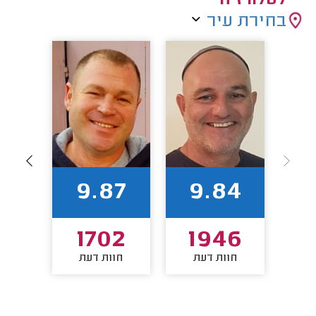
לטלוויזיה
בחירת עיר
94
9.87
9.84
00
1702
1946
חוות דעת
חוות דעת
חו