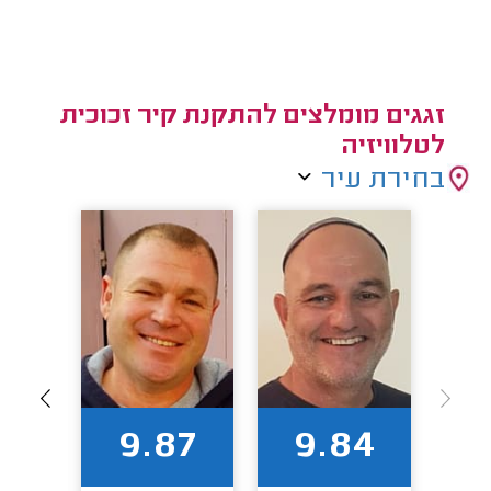
זגגים מומלצים להתקנת קיר זכוכית
לטלוויזיה
בחירת עיר
94
9.87
9.84