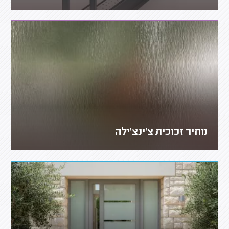
מחיר זכוכית צ'ינצ'ילה