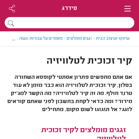
מידרג
...
שיפוץ ועיצוב הבית
>
זגגים מומלצים
>
מאמרים על עבודות זגגות
>
קיר זכוכי
קיר זכוכית לטלוויזיה
אם אתם מחפשים פתרון אסתטי לקופסא השחורה
בסלון, קיר זכוכית לטלוויזיה הוא כבר מזמן לא עוד
טרנד חולף. מה זה קיר לטלוויזיה? מה הקשר למג'יק
מירור? ומה כדאי לקחת בחשבון לפני שאתם קוראים
לזגג? אל תזגזגו לשום מקום, מתחילים
זגגים מומלצים לקיר זכוכית