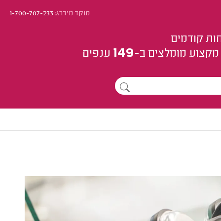
מוקד מידרג:
1-700-707-233
ות קודמים
149
מקצוע
מומלצים
ב-
ענפים