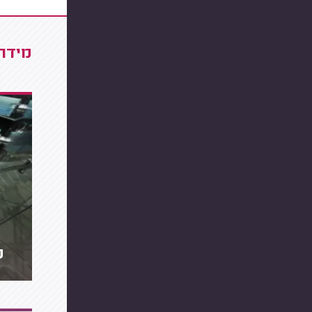
מידרג
מ