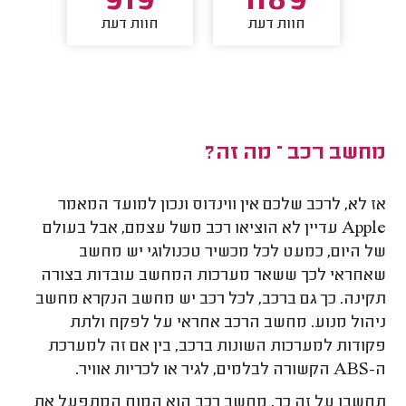
5
919
1189
חוות דעת
חוות דעת
חו
מחשב רכב – מה זה?
אז לא, לרכב שלכם אין ווינדוס ונכון למועד המאמר
Apple
עדיין לא הוציאו רכב משל עצמם, אבל בעולם
של היום, כמעט לכל מכשיר טכנולוגי יש מחשב
שאחראי לכך ששאר מערכות המחשב עובדות בצורה
תקינה. כך גם ברכב, לכל רכב יש מחשב הנקרא מחשב
ניהול מנוע. מחשב הרכב אחראי על לפקח ולתת
פקודות למערכות השונות ברכב, בין אם זה למערכת
ה-
ABS
הקשורה לבלמים, לגיר או לכריות אוויר.
תחשבו על זה כך, מחשב רכב הוא המוח המתפעל את