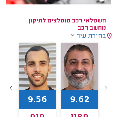
חשמלאי רכב מומלצים לתיקון
מחשב רכב
בחירת עיר
90
9.56
9.62