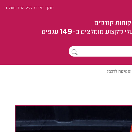
מוקד מידרג:
1-700-707-233
קוחות קודמים
149
לי מקצוע
מומלצים
ב-
ענפים
וסטיקה לרכב?