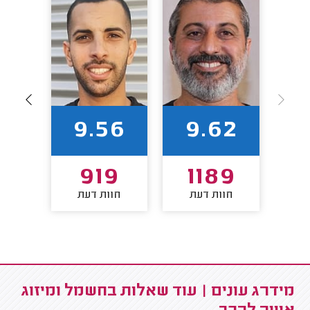
9
9.56
9.62
0
919
1189
חוות דעת
חוות דעת
חו
מידרג עונים | עוד שאלות בחשמל ומיזוג