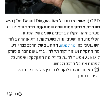
OBD (ראשי תיבות של
On-Board Diagnostics
) היא
מערכת
אבחון ממוחשבת
שמותקנת ברכב
ומאפשרת
מעקב וזיהוי תקלות ברכיבים שונים של המנוע,
הפליטה, החיישנים ועוד. כשנדלקת נורת אזהרה בלוח
השעונים, כמו
, המחשב של הרכב כבר יודע
נורת מנוע
מה התקלה ושומר "קוד תקלה". ברגע שמחברים סורק
ל-OBD, אפשר לדעת בדיוק מה התקלקל ואיפה, בלי
לפתוח את כל הרכב ולנחש.
האבחון עצמו לוקח לרוב בין 5 ל-15 דקות, תלוי
בציוד ובמוסך.
1
1