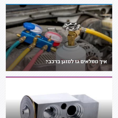
איך ממלאים גז למזגן ברכב?