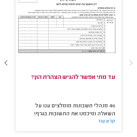
עד מתי אפשר להגיש הצהרת הון?
ה
46 מנהלי חשבונות מומלצים ענו על
השאלה וסיכמנו את התשובות בגרף!
הש
קרא עוד
קר