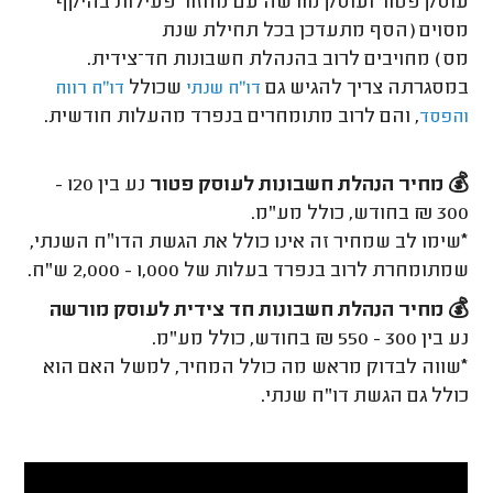
עוסק פטור ועוסק מורשה עם מחזור פעילות בהיקף
מסוים (הסף מתעדכן בכל תחילת שנת
מס) מחויבים לרוב בהנהלת חשבונות חד־צידית.
במסגרתה צריך להגיש גם
שכולל
דו"ח שנתי
דו"ח רווח
, והם לרוב מתומחרים בנפרד מהעלות חודשית.
והפסד
💰
מחיר הנהלת חשבונות לעוסק פטור
נע בין 120 -
300 ₪ בחודש, כולל מע"מ.
*
שימו לב שמחיר זה אינו כולל את הגשת הדו״ח השנתי,
שמתומחרת לרוב בנפרד בעלות של 1,000 - 2,000 ש"ח.
💰
מחיר הנהלת חשבונות חד צידית לעוסק מורשה
נע בין 300 - 550 ₪ בחודש, כולל מע"מ.
*
שווה לבדוק מראש מה כולל המחיר, למשל האם הוא
כולל גם הגשת דו"ח שנתי.