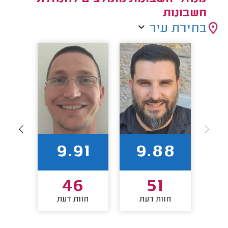
חשבונות
בחירת עיר
88
9.91
9.88
3
46
51
חוות דעת
חוות דעת
חו