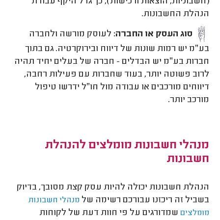
(חשבוניות, הוצאות ורכישות), כך גדל היקף עבודת
הנהלת החשבונות.
סוג העסק או החברה:
לעוסק מורשה ולחברה
בע״מ יש רמות שונות של דיווח ובירוקרטיה. גם בתוך
חברות בע״מ יש הבדלים - חברה של בעלים יחיד תהיה
לרוב פשוטה יותר, בעוד שחברות עם פעילות רחבה,
דיווחים מורכבים או עבודה מול חו״ל ידרשו טיפול
מורכב יותר.
מנהלי חשבונות מומלצים להנהלת
חשבונות
הנהלת חשבונות יכולה להיות עסק קצת מסובך, בדיוק
בשביל זה ריכזנו עבורכם רשימה של
מנהלי חשבונות
שמדורגים על פי חוות דעת של לקוחות
מומלצים