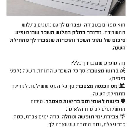
חוץ מפז״ם בעבודה, נצברים לך גם נתונים בתלוש
המשכורת.
מדובר בחלק בתלוש השכר שבו מופיע
סיכום של נתוני השכר והזכויות שנצברו לך מתחילת
השנה.
מה מופיע שם בדרך כלל?
💰
ברוטו מצטבר:
סך כל השכר שהרווחת השנה (לפני
מיסים).
🏛️
מס הכנסה מצטבר:
סך כל המס ששילמת למדינה
מתחילת השנה.
🛡️
ביטוח לאומי ומס בריאות מצטבר:
סיכום
התשלומים לביטוח הלאומי.
🌴
צבירת ימי חופשה ומחלה:
כמה ימים צברת, כמה
כבר ניצלת, ומה היתרה שנשארה לך.