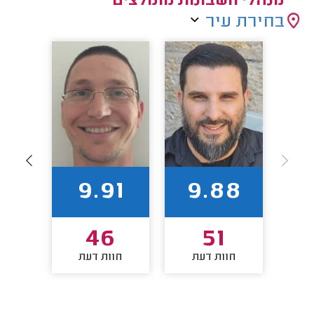
מנהלי חשבונות מומלצים
בחירת עיר
88
9.91
9.88
3
46
51
חוות דעת
חוות דעת
חו