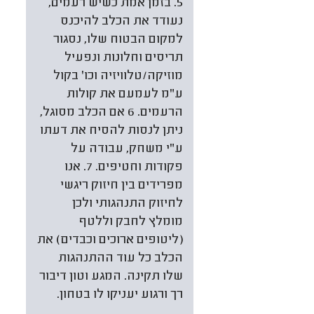
5. בזמן אמת כשיש רעמים,
נעודד את הכלב להיכנס
למקום הבטוח שלו, נסגור
תריסים וחלונות ונפעיל
מוזיקה/טלוויזיה וכו' בקול
ע"מ לעמעם את קולות
הרעמים. 6 אם הכלב מסוגל,
ניתן לנסות להסיח את דעתו
ע"י משחק, עבודה על
פקודות וחטיפים. 7. אנו
מפרידים בין חיזוק ריגשי
לחיזוק התנהגותי ולכן
מומלץ לחבק וללטף
(ליטופים ארוכים וכבדים) את
הכלב כל עוד ההתנהגות
שלו תקינה. המגע וטון דיבור
רך ורגוע יעניקו לו בטחון.