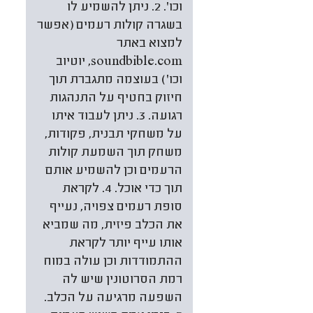
וכו'. 2. ניתן להשמיע לו
בשגרה קולות רעמים (אפשר
למצוא באתר
soundbible.com, יוטיוב
וכו') בעוצמה מתגברת תוך
חיזוק בחטיף על התנהגות
רגועה. 3. ניתן לעבוד איתו
על משחקי תבנית, פקודות,
משחק תוך השמעת קולות
הרעמים וכן להשמיע אותם
תוך כדי אוכל. 4. לקראת
סופת רעמים צפויה, נעייף
את הכלב פיזית, מה שמביא
אותו עייף יותר לקראת
ההתמודדות וכן עולה במוח
רמת הסרוטונין שיש לה
השפעה מרגיעה על הכלב.