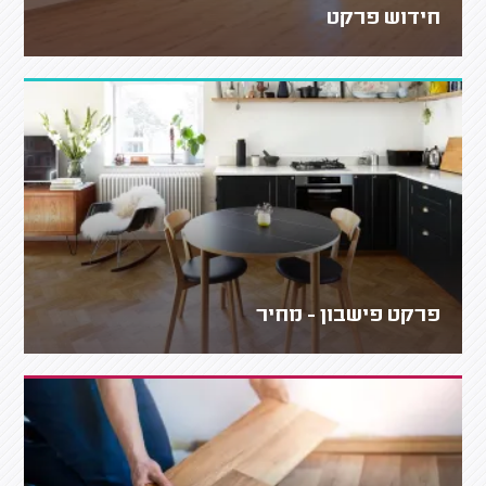
חידוש פרקט
פרקט פישבון - מחיר