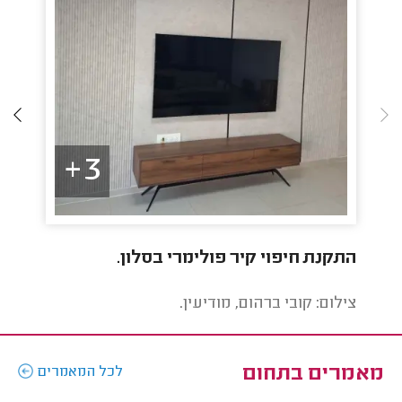
3+
התקנת חיפוי קיר פולימרי בסלון.
למים
צילום: קובי ברהום, מודיעין.
צילו
מאמרים בתחום
לכל המאמרים