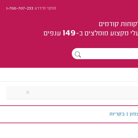
מוקד מידרג:
1-700-707-233
קוחות קודמים
149
לי מקצוע
מומלצים
ב-
ענפים
פון
|
ב
קריות