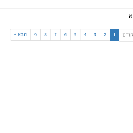
א
1
2
3
4
5
6
7
8
9
הבא
»
ודם