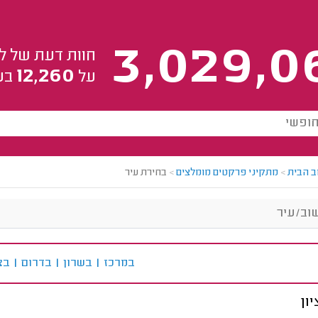
3,029,0
חוות דעת של ל
12,260
על
בע
ב הבית
>
מתקיני פרקטים מומלצים
>
בחירת עיר
ב
מרכז
|
ב
שרון
|
ב
דרום
|
ב
צ
ון