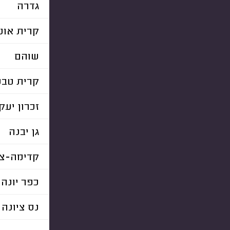
גדרה
קרית אונו
שוהם
קרית טבע
זכרון יעק
גן יבנה
קדימה-צו
כפר יונה
נס ציונה