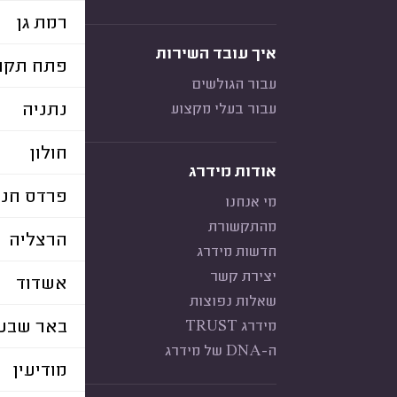
רמת גן
איך עובד השירות
פתח תקוו
עבור הגולשים
נתניה
עבור בעלי מקצוע
חולון
אודות מידרג
פרדס חנה
מי אנחנו
מהתקשורת
הרצליה
חדשות מידרג
יצירת קשר
אשדוד
שאלות נפוצות
באר שבע
מידרג TRUST
ה-DNA של מידרג
מודיעין