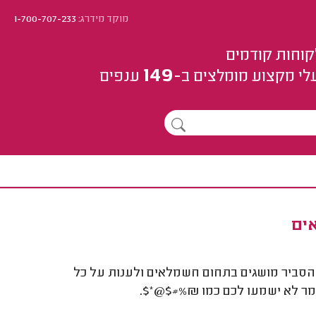
מוקד מידרג:
1-700-707-233
קוחות קודמים
149
לי מקצוע
מומלצים
ב-
ענפים
אים
 להסביר מושגים בתחום חשמלאים ולענות על כל
ר לא ישמעו לכם כמו &%#$@*$.