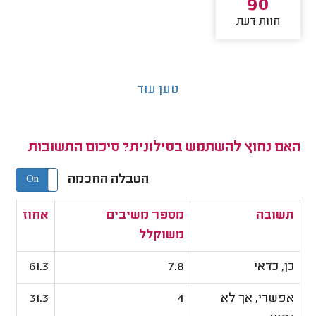
90
חוות דעת
טען עוד
האם נחוץ להשתמש בסילונית? סיכום התשובות
הטבלה החכמה
On
Off
תשובה
מספר משיבים
אחוז
משוקלל
כן, כדאי
7.8
61.3
אפשרי, אך לא
4
31.3