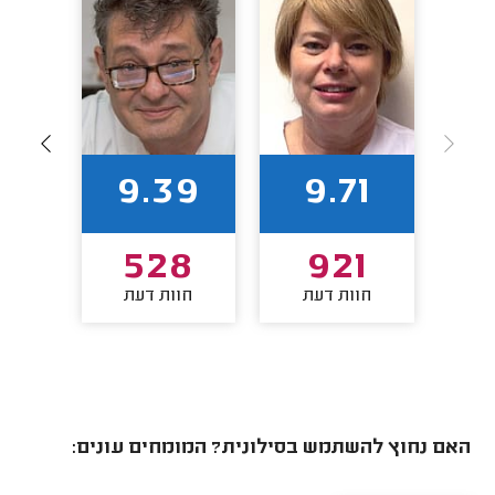
63
9.39
9.71
4
528
921
חוות דעת
חוות דעת
חו
האם נחוץ להשתמש בסילונית? המומחים עונים: