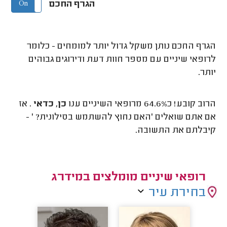
הגרף החכם
On
Off
הגרף החכם נותן משקל גדול יותר למומחים - כלומר
לרופאי שיניים עם מספר חוות דעת ודירוגים גבוהים
יותר.
הרוב קובע! כ64.6% מרופאי השיניים ענו
כן, כדאי
. אז
אם אתם שואלים 'האם נחוץ להשתמש בסילונית? ' -
קיבלתם את התשובה.
רופאי שיניים מומלצים במידרג
בחירת עיר